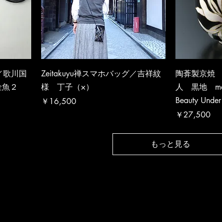
グ／歌川国
Zeitakuyu禅スマホバッグ／吉祥紋
陶葊製京焼
金魚２
様 丁子（×）
人 黒地 matc
Beauty Under
価格
￥16,500
価格
￥27,500
もっと見る