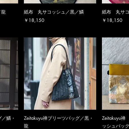
／龍
紙布 丸サコッシュ／黒／鱗
紙布 丸サ
価格
価格
￥18,150
￥18,150
ッグ／鱗・
Zeitakuyu禅プリーツバッグ／黒・
Zeitaku
龍
ッシュバッ