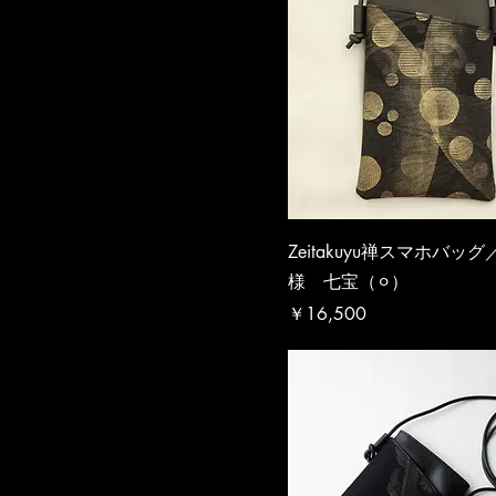
Zeitakuyu禅スマホバッ
様 七宝（⚪︎）
価格
￥16,500