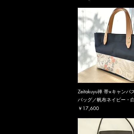
Zeitakuyu禅 帯×キャン
バッグ／帆布ネイビー・
価格
￥17,600