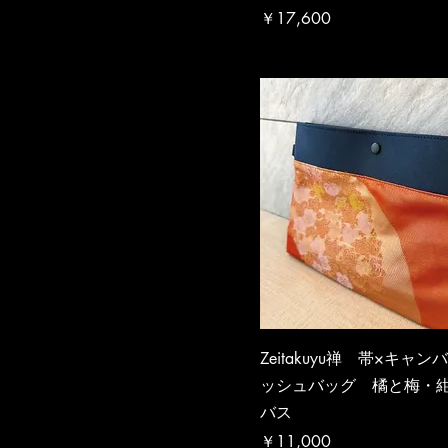
価格
￥17,600
Zeitakuyu禅 帯×キャ
ッシュバッグ 橘と梅・
バス
価格
￥11,000