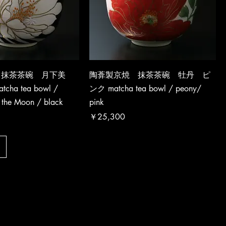
 抹茶茶碗 月下美
陶葊製京焼 抹茶茶碗 牡丹 ピ
ha tea bowl /
ンク matcha tea bowl / peony/
 the Moon / black
pink
価格
￥25,300