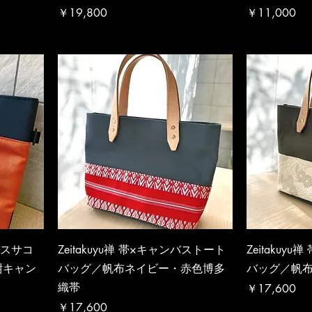
価格
価格
￥19,800
￥11,000
ンバスサコ
Zeitakuyu禅 帯×キャンバストート
Zeitakuy
紺キャン
バッグ／帆布ネイビー・赤色博多
バッグ／帆
織帯
価格
￥17,600
価格
￥17,600