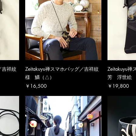
グ／吉祥紋
Zeitakuyu禅スマホバッグ／吉祥紋
Zeitaku
様 鱗（△）
芳 浮世絵
価格
価格
￥16,500
￥19,800