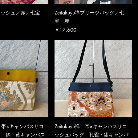
コッシュ／赤／七宝
Zeitakuyu禅プリーツバッグ／七
宝・赤
価格
￥17,600
yu禅 帯×キャンバスサコ
Zeitakuyu禅 帯×キャンバスサコ
グ 鶴・黄キャンバス
ッシュバッグ 孔雀・紺キャンバ