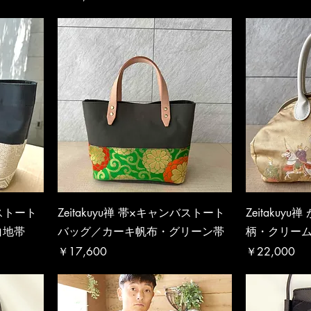
バストート
Zeitakuyu禅 帯×キャンバストート
Zeitakuy
白地帯
バッグ／カーキ帆布・グリーン帯
柄・クリー
価格
価格
￥17,600
￥22,000