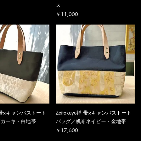
ス
価格
￥11,000
u禅 帯×キャンバストート
Zeitakuyu禅 帯×キャンバストート
布カーキ・白地帯
バッグ／帆布ネイビー・金地帯
価格
￥17,600