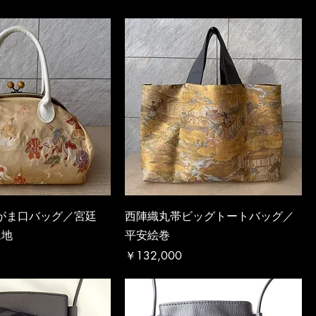
u禅 がま口バッグ／宮廷
西陣織丸帯ビッグトートバッグ／
ム地
平安絵巻
価格
￥132,000