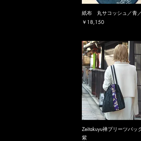
紙布 丸サコッシュ／青
価格
￥18,150
Zeitakuyu禅プリーツバ
紫