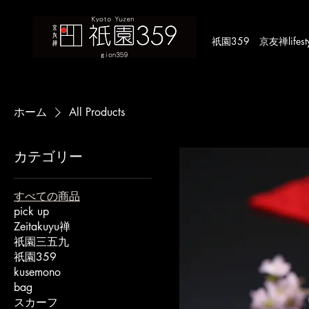
​祇園359 京友禅lifestyle
ホーム
All Products
カテゴリー
すべての商品
pick up
Zeitakuyu禅
祇園三五九
祇園359
kusemono
bag
スカーフ