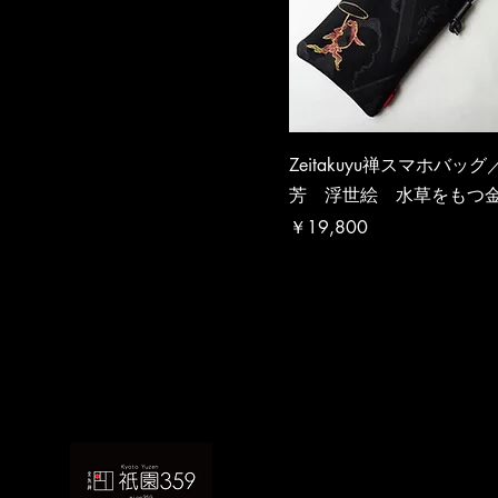
Zeitakuyu禅スマホバッ
芳 浮世絵 水草をもつ
価格
￥19,800