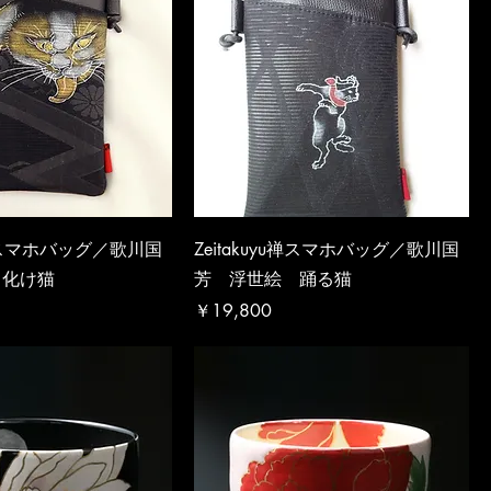
yu禅スマホバッグ／歌川国
Zeitakuyu禅スマホバッグ／歌川国
 化け猫
芳 浮世絵 踊る猫
価格
￥19,800