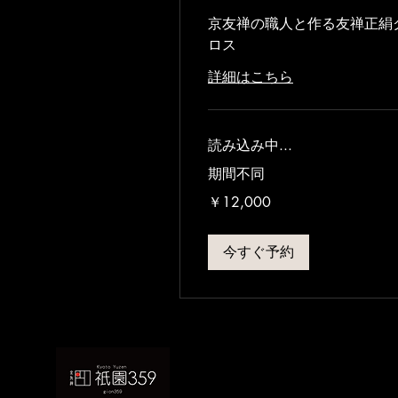
京友禅の職人と作る友禅正絹
ロス
詳細はこちら
読み込み中...
期間不同
12,000
￥12,000
円
今すぐ予約