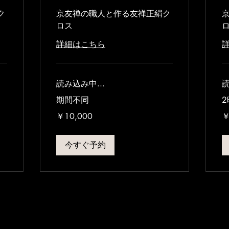
ク
京友禅の職人と作る友禅正絹ク
ロス
詳細はこちら
読み込み中...
読
期間不同
2
10,000
9,
￥10,000
￥
円
円
今すぐ予約