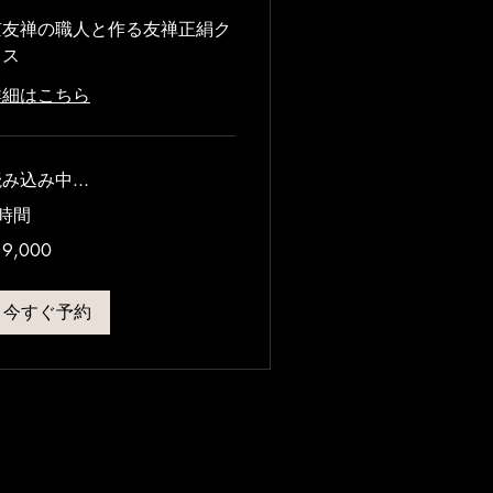
京友禅の職人と作る友禅正絹ク
ロス
詳細はこちら
み込み中...
時間
000
9,000
今すぐ予約