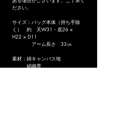
ある場合がございます。ご了承く
ださい。
サイズ：バッグ本体（持ち手除
く）　約　天W31・底26 × 
H22 × D11
　　　　アーム長さ　33㎝
素材：綿キャンバス地
　　　絹織帯
　　　取手　本革
TEL:
075-681-8788