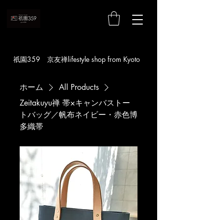
お買い物
​祇園359 京友禅lifestyle shop from Kyoto
ホーム
All Products
Zeitakuyu禅 帯×キャンバストー
トバッグ／帆布ネイビー・赤色博
多織帯