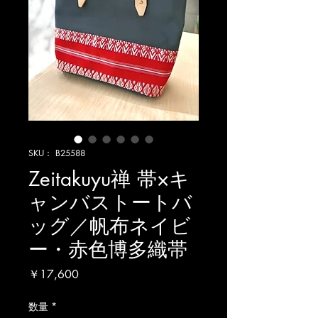
SKU： B25588
Zeitakuyu禅 帯×キ
ャンバストートバ
ッグ／帆布ネイビ
ー・赤色博多織帯
価
￥17,600
格
数量
*