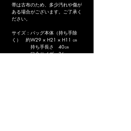
帯は古布のため、多少汚れや傷が
ある場合がございます。ご了承く
ださい。
サイズ：バッグ本体（持ち手除
く）　約W29 × H21 × H11 ㎝
　　　　持ち手長さ　40㎝
　　　　口金サイズ　36㎝
TEL:
075-681-8788
gion359@gmail.com