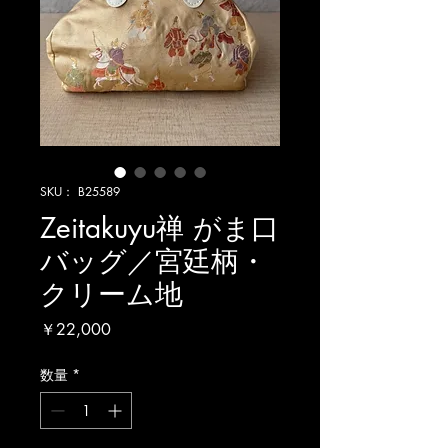
SKU： B25589
Zeitakuyu禅 がま口
バッグ／宮廷柄・
クリーム地
価
￥22,000
格
数量
*