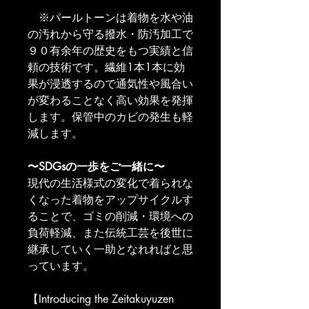
　※パールトーンは着物を水や油
の汚れから守る撥水・防汚加工で
９０有余年の歴史をもつ実績と信
頼の技術です。繊維1本1本に効
果が浸透するので通気性や風合い
が変わることなく高い効果を発揮
します。保管中のカビの発生も軽
減します。
〜SDGsの一歩をご一緒に〜
現代の生活様式の変化で着られな
くなった着物をアップサイクルす
ることで、ゴミの削減・環境への
負荷軽減、また伝統工芸を後世に
継承していく一助となれればと思
っています。
【Introducing the Zeitakuyuzen 