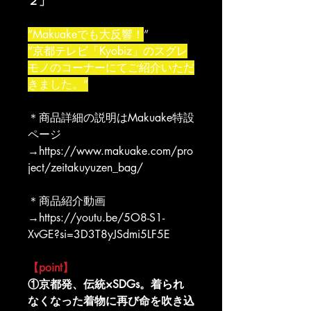
２」
”Makuakeでも大反響！
”
”京都テレビ「Kyobiz」のスグレ
モノのコーナーにてご紹介いただ
きました。”
＊商品詳細の説明はMakuake特設
ページ
→https://www.makuake.com/pro
ject/zeitakuyuzen_bag/
＊商品紹介動画
→https://youtu.be/5O8-S1-
XvGE?si=3D3T8yJSdmi5LF5E
【point】
①京都発、伝統×SDGs。着られ
なくなった着物に再び命を吹き込