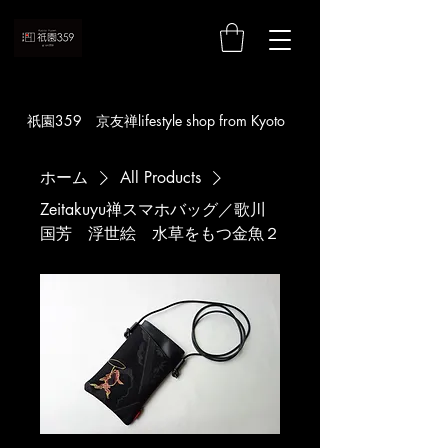
お買い物
​祇園359 京友禅lifestyle shop from Kyoto
ホーム
All Products
Zeitakuyu禅スマホバッグ／歌川
国芳 浮世絵 水草をもつ金魚２