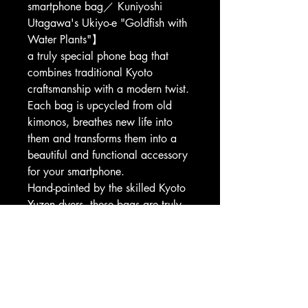
smartphone bag／ Kuniyoshi 
Utagawa's Ukiyo-e "Goldfish with 
Water Plants"】
a truly special phone bag that 
combines traditional Kyoto 
craftsmanship with a modern twist.
Each bag is upcycled from old 
kimonos, breathes new life into 
them and transforms them into a 
beautiful and functional accessory 
for your smartphone.
Hand-painted by the skilled Kyoto 
Yuzen dyers, these bags are truly 
one-of-a-kind, each with its own 
unique design and story.
Made of genuine leather and 
designed to be lightweight, slim, 
and water-resistant, the 
Zeitakuyuzen smartphone bag／