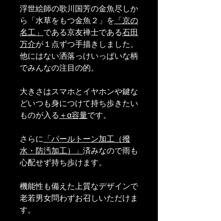
浮世絵師の歌川国芳の金魚尽しか
ら「水草をもつ金魚２」を
「京の
名工」
である京友禅士である
石田
万介
が１点ずつ手描きしました。
他にはない洒落っけいっぱいな柄
でみんなの注目の的。
大きさはスマホとイヤホンや鍵な
どいつも身につけて持ち歩きたい
ものが入る
＋α容量
です。
さらに
「パールトーン加工（撥
水・防汚加工）」
済みなので雨も
心配せず持ち歩けます。
機能性も備えた上質なデザインで
老若男女問わずお召しいただけま
す。