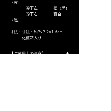
（赤）
　　　　④下左　　　　松（黒）
　　　　⑤下右　　　　百合
（黒）
寸法：寸法：約9×9.2×1.5cm
　　　化粧箱入り
【ご使用上の注意】
電子レンジは使用できません。
食洗器の使用は避けてください。
やわらかいスポンジと中性洗剤をご使
用ください。
銀は経年変化により黒くなります。黒
さが気になる場合は銀磨きで軽くこす
るか、重曹をつけて磨いてください。
TEL:
075-681-8788