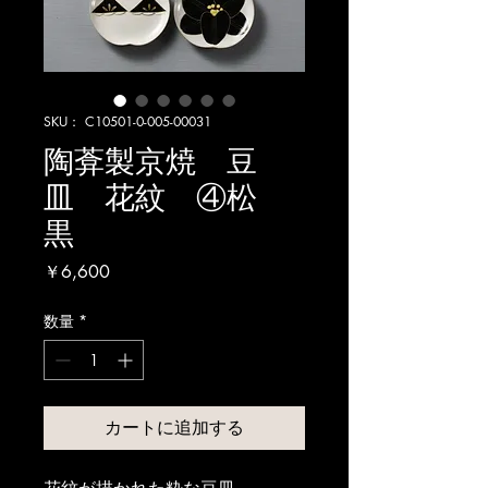
SKU： C10501-0-005-00031
陶葊製京焼 豆
皿 花紋 ④松
黒
価
￥6,600
格
数量
*
カートに追加する