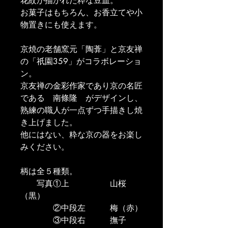
花紋が描かれた粋な豆皿。
お菓子はもちろん、お香立てや小
物置きにも使えます。
京焼の老舗窯元「陶葊」と京友禅
の「祇園359」がコラボレーショ
ン。
京友禅の金彩作家であり京の名匠
である　南條隆　がデザインし、
熟練の職人が一点ずつ手描きし焼
き上げました。
他にはない、粋な京の器をお楽し
みください。
柄は全５種類。
　　写真①上　　　　　山桜
（黒）
　　　　②中段左　　　梅（赤）
　　　　③中段右　　　撫子