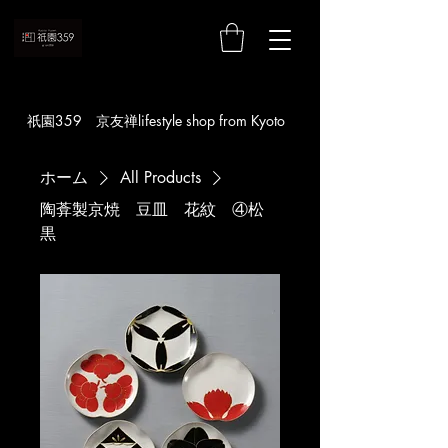
お買い物
​祇園359 京友禅lifestyle shop from Kyoto
ホーム
All Products
陶葊製京焼 豆皿 花紋 ④松
黒