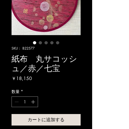
SKU： B22577
紙布 丸サコッシ
ュ／赤／七宝
価
￥18,150
格
数量
*
カートに追加する