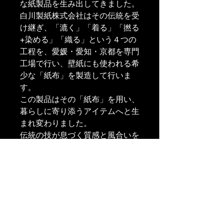
な紙製品を生み出してきました。
白川製紙株式会社はその伝統を受
け継ぎ、「漉く」「着る」「撚る
+染める」「織る」という４つの
工程を、愛媛・愛知・京都を専門
工場で行い、壁紙にも使われる希
少な「紙布」を製造して行いま
す。
この製品はその「紙布」を用い、
暮らしに寄り添うアイテムへと生
まれ変わりました。
伝統の技が息づく質感と風合いを
ぜひお楽しみください。