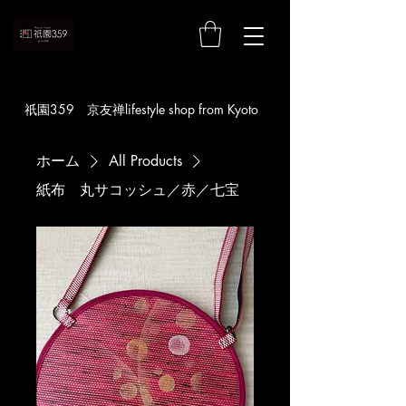
お買い物
​祇園359 京友禅lifestyle shop from Kyoto
ホーム
All Products
紙布 丸サコッシュ／赤／七宝