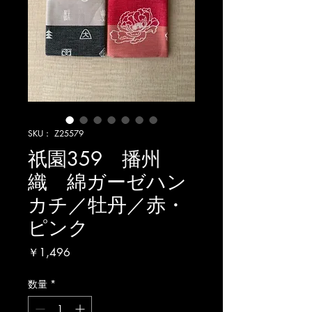
SKU： Z25579
祇園359 播州
織 綿ガーゼハン
カチ／牡丹／赤・
ピンク
価
￥1,496
格
数量
*