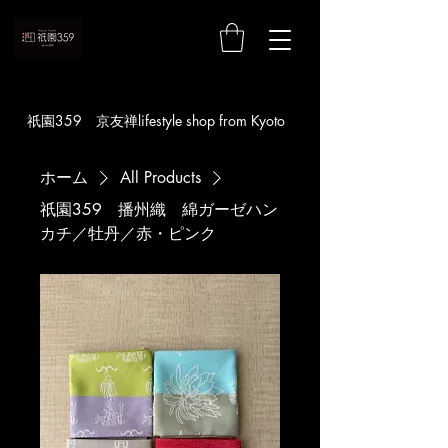
お買い物
​祇園359 京友禅lifestyle shop from Kyoto
ホーム
All Products
祇園359 播州織 綿ガーゼハン
カチ／牡丹／赤・ピンク