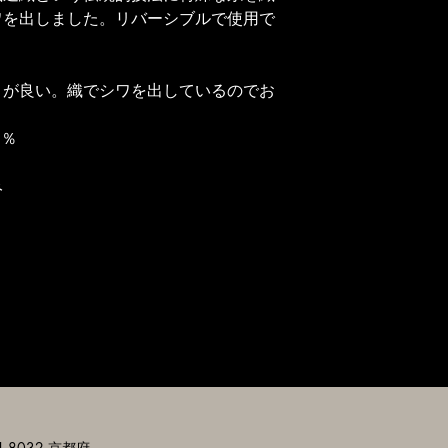
ワを出しました。リバーシブルで使用で
りが良い。織でシワを出しているのでお
5％
み
-8032 京都府