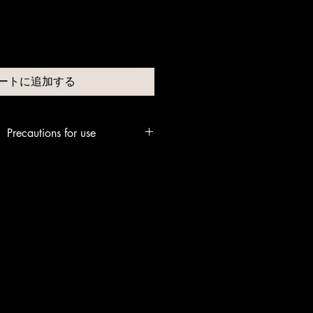
ートに追加する
autions for use
：デリケートな素材ですので、着用
接触による引っかかりにご注意くだ
、直射日光による色あせ、大汗によ
ことがあります。