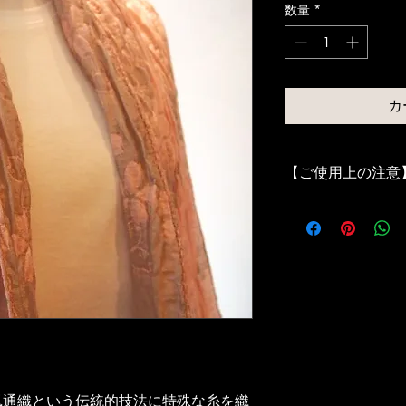
数量
*
カ
【ご使用上の注意】Prec
お取り扱い上の注意
の際は粗いものとの
さい。素材の性質上
る色落ちが発生する
風通織という伝統的技法に特殊な糸を織