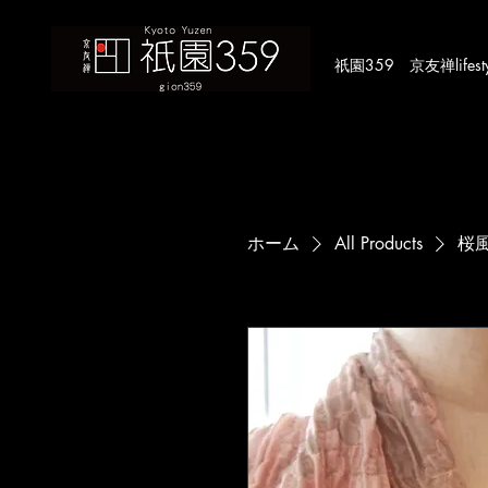
​祇園359 京友禅lifestyle
ホーム
All Products
桜