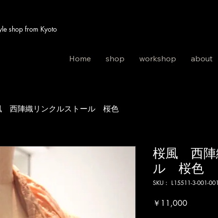
 shop from Kyoto
Home
shop
workshop
about
風 西陣織リンクルストール 桜色
桜風 西陣
ル 桜色
SKU： L15511-3-001-00
価
￥11,000
格