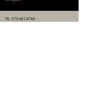
TEL:
075-681-8788
gion359@gmail.com
日本、〒601-8032 京都府京都市南区
東九条石田町41番地3
お問い合わせ
メールアドレスを入力
送信