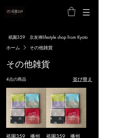
お買い物
​祇園359 京友禅lifestyle shop from Kyoto
ホーム
その他雑貨
その他雑貨
4点の商品
並び替え
祇園359 播州
祇園359 播州