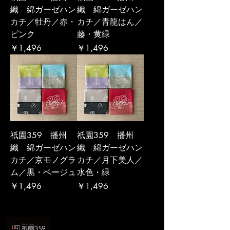
織 綿ガーゼハン
織 綿ガーゼハン
カチ／牡丹／赤・
カチ／青龍はん／
ピンク
藤・黄緑
価格
価格
￥1,496
￥1,496
祇園359 播州
祇園359 播州
織 綿ガーゼハン
織 綿ガーゼハン
カチ／京モノグラ
カチ／月下美人／
ム／黒・ベージュ
水色・緑
価格
価格
￥1,496
￥1,496